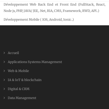
Développement Web Back End et Front End (FullStack, React,
Node js, PHP, JAVA/ JEE, .Net, RIA, CMS, Framework, RWD, API..)
Développement Mobile ( IOS, Android, Ionic..)
Accueil
Applications Systems Management
Web & Mobile
IA & IoT & blockchain
Digital & CRM
Data Management